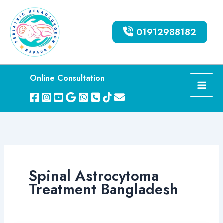
Skip
to
01912988182
content
Online Consultation
Spinal Astrocytoma
Treatment Bangladesh