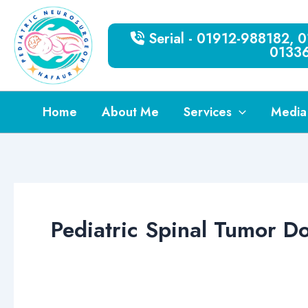
Skip
to
Serial - 01912-988182,
content
0133
Home
About Me
Services
Media
Pediatric Spinal Tumor D