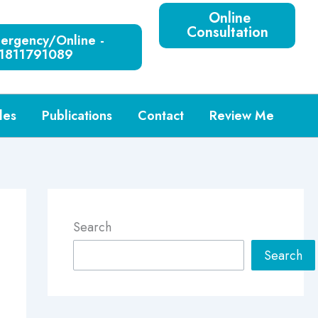
Online
Consultation
rgency/Online -
1811791089
les
Publications
Contact
Review Me
Search
Search