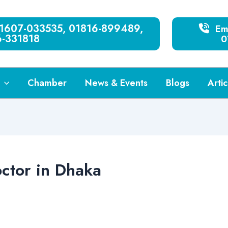
 01607-033535, 01816-899489,
Eme
6-331818
0
Chamber
News & Events
Blogs
Artic
octor in Dhaka