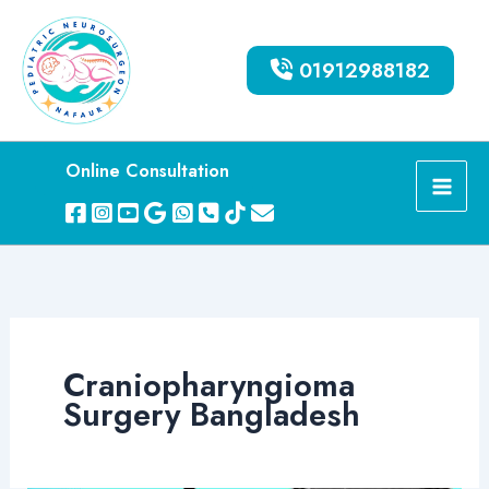
Skip
to
01912988182
content
Online Consultation
Craniopharyngioma
Surgery Bangladesh