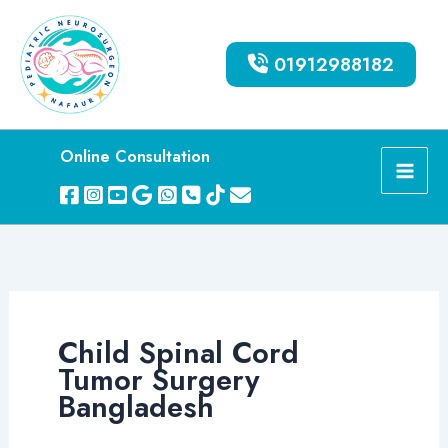
Skip
to
01912988182
content
Online Consultation
Child Spinal Cord
Tumor Surgery
Bangladesh